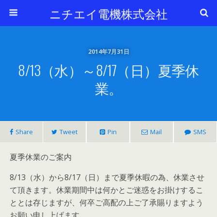
ニチエイ電機株式会社
2014年7月31日
8/13（水）～8/17（日）夏季休
業。
Share
Tweet
Pin
Mail
SMS
夏季休業のご案内
8/13（水）から8/17（日）まで夏季休暇の為、休業させ
て頂きます。休業期間中は何かとご迷惑をお掛けするこ
ととは存じますが、何卒ご高配の上ご了承賜りますよう
お願い申し上げます。