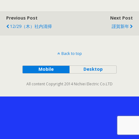
Previous Post
Next Post
12/29（木）社内清掃
謹賀新年
Back to top
Mobile
Desktop
All content Copyright 2014 Nichiei Electric Co.LTD