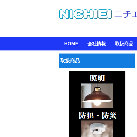
コ
HOME
会社情報
取扱商品
メインメニュー
ン
テ
取扱商品
ン
ツ
へ
移
動